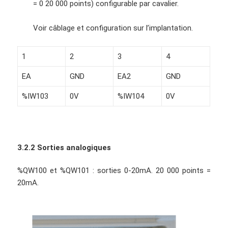
= 0 20 000 points) configurable par cavalier.
Voir câblage et configuration sur l’implantation.
1
2
3
4
EA
GND
EA2
GND
%IW103
0V
%IW104
0V
3.2.2 Sorties analogiques
%QW100 et %QW101 : sorties 0-20mA. 20 000 points =
20mA.