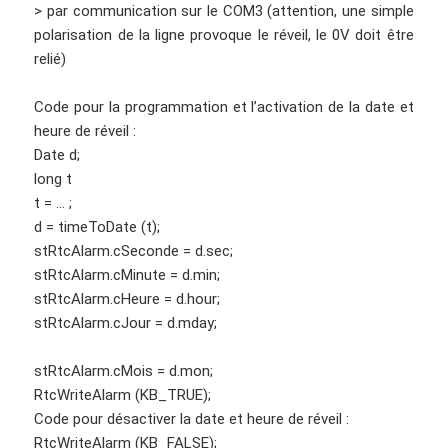
> par communication sur le COM3 (attention, une simple
polarisation de la ligne provoque le réveil, le 0V doit être
relié)
Code pour la programmation et l’activation de la date et
heure de réveil :
Date d;
long t
t = … ;
d = timeToDate (t);
stRtcAlarm.cSeconde = d.sec;
stRtcAlarm.cMinute = d.min;
stRtcAlarm.cHeure = d.hour;
stRtcAlarm.cJour = d.mday;
stRtcAlarm.cMois = d.mon;
RtcWriteAlarm (KB_TRUE);
Code pour désactiver la date et heure de réveil :
RtcWriteAlarm (KB_FALSE);