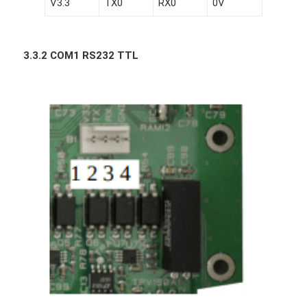
V3.3
TX0
RX0
0V
3.3.2 COM1 RS232 TTL