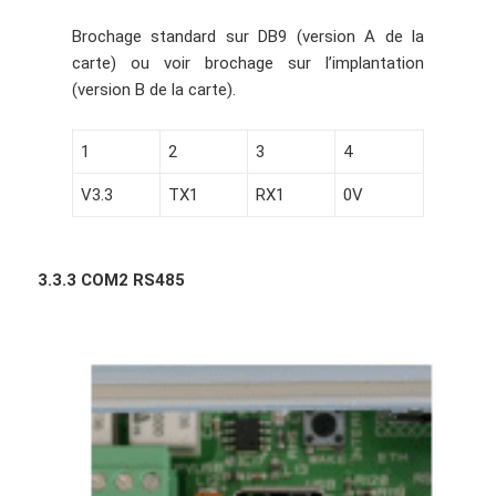
Brochage standard sur DB9 (version A de la
carte) ou voir brochage sur l’implantation
(version B de la carte).
1
2
3
4
V3.3
TX1
RX1
0V
3.3.3 COM2 RS485