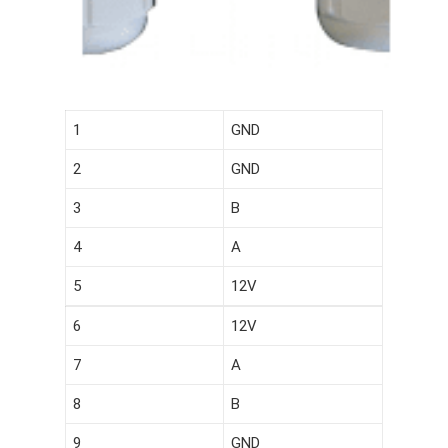
1
GND
2
GND
3
B
4
A
5
12V
6
12V
7
A
8
B
9
GND